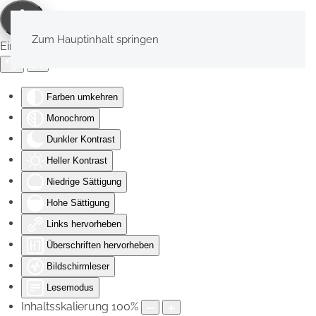
Zum Hauptinhalt springen
Eingabehilfen öffnen
Farben umkehren
Monochrom
Dunkler Kontrast
Heller Kontrast
Niedrige Sättigung
Hohe Sättigung
Links hervorheben
Überschriften hervorheben
Bildschirmleser
Lesemodus
Inhaltsskalierung
100
%